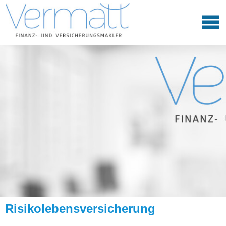
Risiko­lebens­ver­si­che­rung