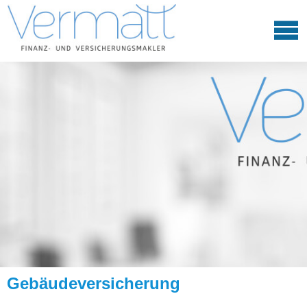
Ge­bäude­ver­si­che­rung